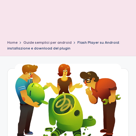
l
e
N
e
w
Home
Guide semplici per android
Flash Player su Android:
s
installazione e download del plugin
A
n
d
r
o
i
d