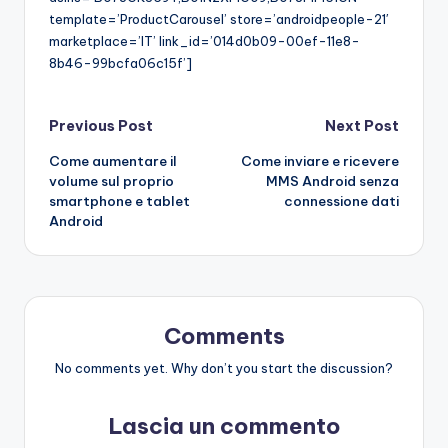
template=’ProductCarousel’ store=’androidpeople-21′
marketplace=’IT’ link_id=’014d0b09-00ef-11e8-
8b46-99bcfa06c15f’]
Post
Previous Post
Next Post
Come aumentare il
Come inviare e ricevere
navigation
volume sul proprio
MMS Android senza
smartphone e tablet
connessione dati
Android
Comments
No comments yet. Why don’t you start the discussion?
Lascia un commento