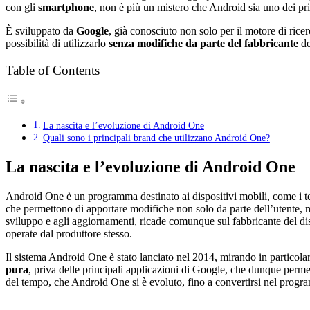
con gli
smartphone
, non è più un mistero che Android sia uno dei pr
È sviluppato da
Google
, già conosciuto non solo per il motore di ric
possibilità di utilizzarlo
senza modifiche da parte del fabbricante
de
Table of Contents
La nascita e l’evoluzione di Android One
Quali sono i principali brand che utilizzano Android One?
La nascita e l’evoluzione di Android One
Android One è un programma destinato ai dispositivi mobili, come i te
che permettono di apportare modifiche non solo da parte dell’utente,
sviluppo e agli aggiornamenti, ricade comunque sul fabbricante del disp
operate dal produttore stesso.
Il sistema Android One è stato lanciato nel 2014, mirando in particolar
pura
, priva delle principali applicazioni di Google, che dunque perme
del tempo, che Android One si è evoluto, fino a convertirsi nel progr