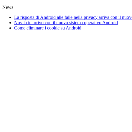
News
La risposta di Android alle falle nella privacy arriva con il nu
Novità in arrivo con il nuovo sistema operativo Android
Come eliminare i cookie su Android