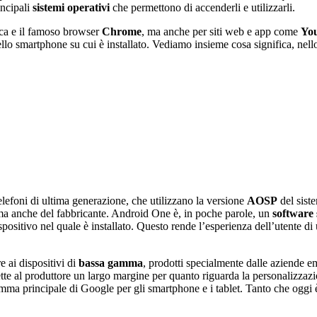
incipali
sistemi operativi
che permettono di accenderli e utilizzarli.
erca e il famoso browser
Chrome
, ma anche per siti web e app come
Yo
llo smartphone su cui è installato. Vediamo insieme cosa significa, nello
lefoni di ultima generazione, che utilizzano la versione
AOSP
del sist
 ma anche del fabbricante. Android One è, in poche parole, un
software
ositivo nel quale è installato. Questo rende l’esperienza dell’utente di 
e ai dispositivi di
bassa gamma
, prodotti specialmente dalle aziende e
tte al produttore un largo margine per quanto riguarda la personalizzazio
amma principale di Google per gli smartphone e i tablet. Tanto che oggi