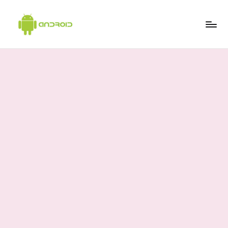
Skip
to
A
tutto
content
quello
n
che
d
avresti
sempre
r
voluto
o
sapere
i
su
Android
d
P
e
o
p