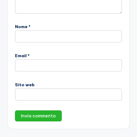
Nome
*
Email
*
Sito web