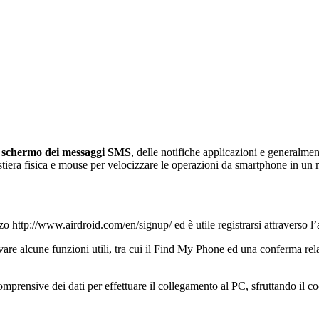
a schermo dei messaggi SMS
, delle notifiche applicazioni e generalm
 tastiera fisica e mouse per velocizzare le operazioni da smartphone in u
zo http://www.airdroid.com/en/signup/ ed è utile registrarsi attraverso l’
vare alcune funzioni utili, tra cui il Find My Phone ed una conferma rela
ensive dei dati per effettuare il collegamento al PC, sfruttando il codi