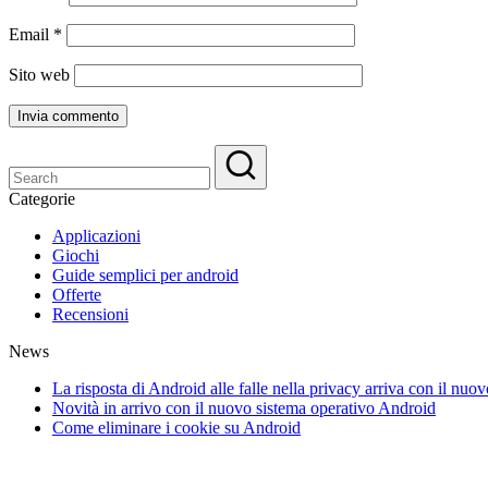
Email
*
Sito web
Categorie
Applicazioni
Giochi
Guide semplici per android
Offerte
Recensioni
News
La risposta di Android alle falle nella privacy arriva con il nu
Novità in arrivo con il nuovo sistema operativo Android
Come eliminare i cookie su Android