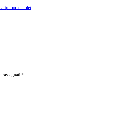
artphone e tablet
ntrassegnati
*